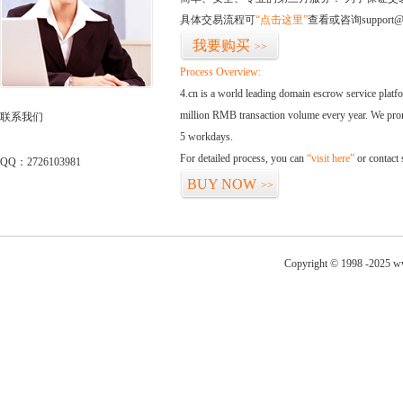
具体交易流程可
“点击这里”
查看或咨询support@
我要购买
>>
Process Overview:
4.cn is a world leading domain escrow service plat
million RMB transaction volume every year. We promi
联系我们
5 workdays.
For detailed process, you can
“visit here”
or contact
QQ：2726103981
BUY NOW
>>
Copyright © 1998 -2025 ww