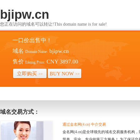
bjipw.cn
您正在访问的域名可以转让!This domain name is for sale!
一口价出售中！
域名
bjipw.cn
Domain Name:
售价
CNY 3897.00
Listing Price:
立即购买
BUY NOW
>>
>>
域名交易方式：
通过金名网(4.cn) 中介交易
金名网(4.cn)是全球领先的域名交易服务机
简单、安全、专业的第三方服务！ 为了保证交